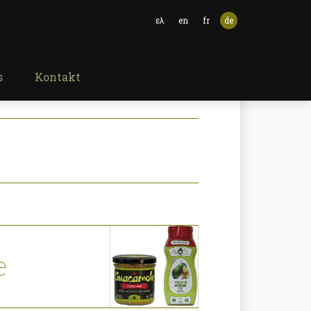
ελ
en
fr
de
s
Kontakt
e