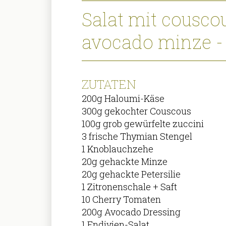
Salat mit cousco
avocado minze - 
ZUTATEN
200g Haloumi-Käse
300g gekochter Couscous
100g grob gewürfelte zuccini
3 frische Thymian Stengel
1 Knoblauchzehe
20g gehackte Minze
20g gehackte Petersilie
1 Zitronenschale + Saft
10 Cherry Tomaten
200g Avocado Dressing
1 Endivien-Salat