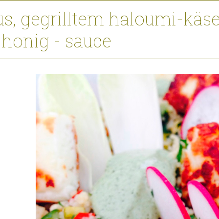
us, gegrilltem haloumi-käs
honig - sauce