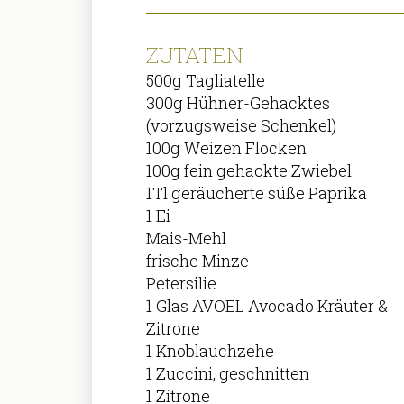
ZUTATEN
500g Tagliatelle
300g Hühner-Gehacktes
(vorzugsweise Schenkel)
100g Weizen Flocken
100g fein gehackte Zwiebel
1Tl geräucherte süße Paprika
1 Ei
Mais-Mehl
frische Minze
Petersilie
1 Glas AVOEL Avocado Kräuter &
Zitrone
1 Knoblauchzehe
1 Zuccini, geschnitten
1 Zitrone