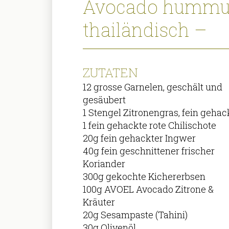
Avocado hummus 
thailändisch –
ZUTATEN
12 grosse Garnelen, geschält und
gesäubert
1 Stengel Zitronengras, fein gehac
1 fein gehackte rote Chilischote
20g fein gehackter Ingwer
40g fein geschnittener frischer
Koriander
300g gekochte Kichererbsen
100g AVOEL Avocado Zitrone &
Kräuter
20g Sesampaste (Tahini)
30g Olivenöl