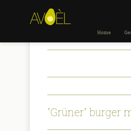
Home
Ge
"Grüner" burger 