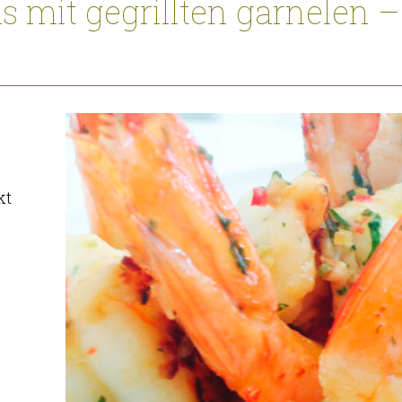
mit gegrillten garnelen –
kt