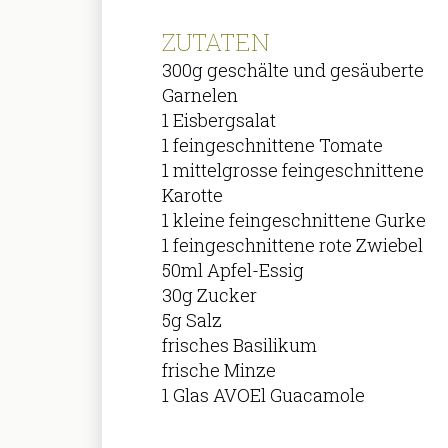
ZUTATEN
300g geschälte und gesäuberte
Garnelen
1 Eisbergsalat
1 feingeschnittene Tomate
1 mittelgrosse feingeschnittene
Karotte
1 kleine feingeschnittene Gurke
1 feingeschnittene rote Zwiebel
50ml Apfel-Essig
30g Zucker
5g Salz
frisches Basilikum
frische Minze
1 Glas AVOEl Guacamole