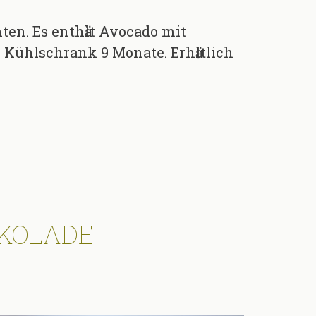
en. Es enthӓlt Avocado mit
 Kühlschrank 9 Monate. Erhӓltlich
KOLADE