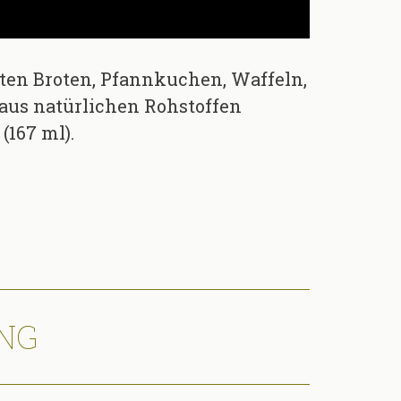
Törtchen 
eten Broten, Pfannkuchen, Waffeln,
 aus natürlichen Rohstoffen
(167 ml).
NG