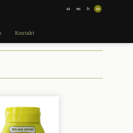
ελ
en
fr
de
s
Kontakt