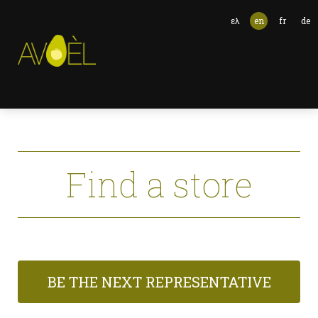
ελ
en
fr
de
Find a store
BE THE NEXT REPRESENTATIVE